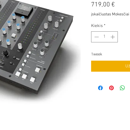
Price
719,00 €
įskaičiuotas Mokesčiai
Kiekis
*
1week
Už