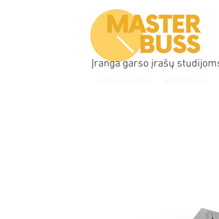
Įranga garso įrašų studijom
GARSO PLOKŠTĖS
MONITORINGAS