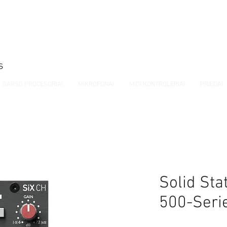
s
GARSO PROCESORIAI
MIKROFONAI
MIDI KONTROLERIAI
PRIEDAI
Solid Sta
500-Seri