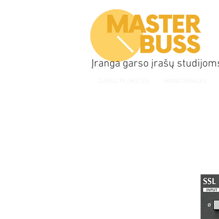
Įranga garso įrašų studijom
GARSO PLOKŠTĖS
MONITORINGAS