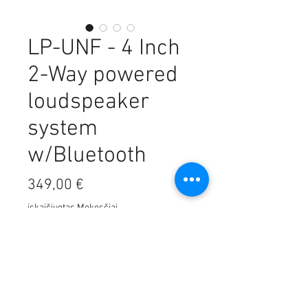
LP-UNF - 4 Inch
2-Way powered
loudspeaker
system
w/Bluetooth
Price
349,00 €
įskaičiuotas Mokesčiai
Kiekis
*
Į krepšelį